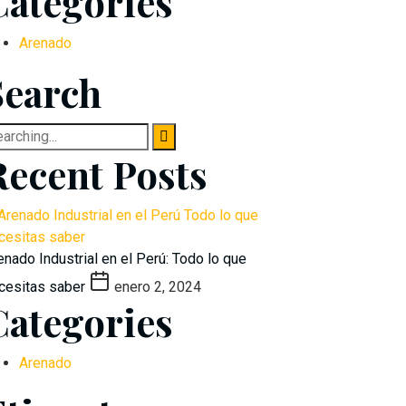
Categories
Arenado
Search
arch
:
Recent Posts
enado Industrial en el Perú: Todo lo que
cesitas saber
enero 2, 2024
Categories
Arenado