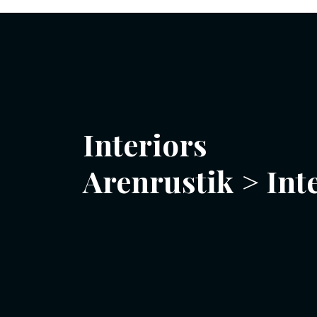
Interiors
Arenrustik
>
Int